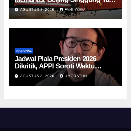
Trump dan Penyelidikan
AGUSTUS 8, 2026
FANI YOGA
Keamanan Nasional
NASIONAL
Jadwal Piala Presiden 2026
Dikritik, APPI Soroti Waktu
Pemulihan Pemain Hanya Satu
AGUSTUS 8, 2026
UMORATUN
Hari