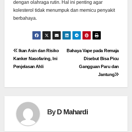
dengan olahraga rutin. Hal ini penting agar
kolesterol tidak menumpuk dan memicu penyakit
berbahaya.
Navigasi
Ikan Asin dan Risiko
Bahaya Vape pada Remaja
Kanker Nasofaring, Ini
Disebut Bisa Picu
pos
Penjelasan Ahli
Gangguan Paru dan
Jantung
By
D Mahardi