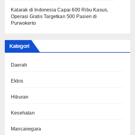
Katarak di Indonesia Capai 600 Ribu Kasus,
Operasi Gratis Targetkan 500 Pasien di
Purwokerto
Kategori
Daerah
Ekbis
Hiburan
Kesehatan
Mancanegara