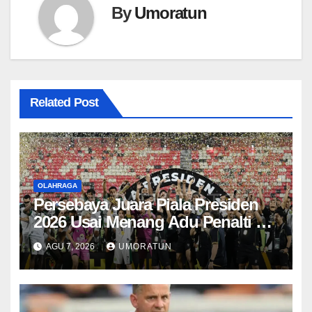
By
Umoratun
Related Post
OLAHRAGA
Persebaya Juara Piala Presiden
2026 Usai Menang Adu Penalti 6-5
atas Persib Bandung
AGU 7, 2026
UMORATUN