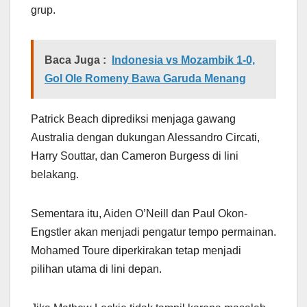
grup.
Baca Juga :
Indonesia vs Mozambik 1-0,
Gol Ole Romeny Bawa Garuda Menang
Patrick Beach diprediksi menjaga gawang
Australia dengan dukungan Alessandro Circati,
Harry Souttar, dan Cameron Burgess di lini
belakang.
Sementara itu, Aiden O’Neill dan Paul Okon-
Engstler akan menjadi pengatur tempo permainan.
Mohamed Toure diperkirakan tetap menjadi
pilihan utama di lini depan.