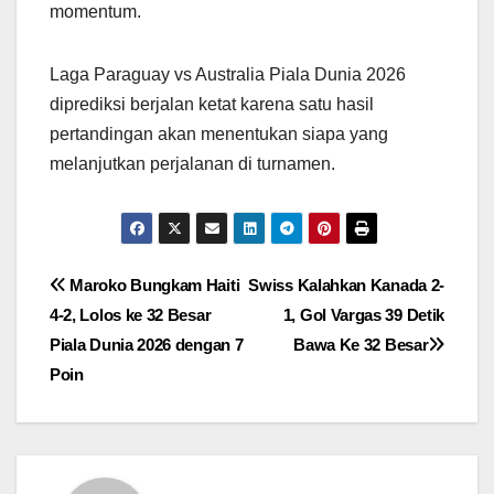
momentum.
Laga Paraguay vs Australia Piala Dunia 2026
diprediksi berjalan ketat karena satu hasil
pertandingan akan menentukan siapa yang
melanjutkan perjalanan di turnamen.
Navigasi
Maroko Bungkam Haiti
Swiss Kalahkan Kanada 2-
4-2, Lolos ke 32 Besar
1, Gol Vargas 39 Detik
pos
Piala Dunia 2026 dengan 7
Bawa Ke 32 Besar
Poin