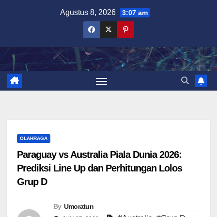
Skip
Agustus 8, 2026
3:07 am
to
content
OLAHRAGA
Paraguay vs Australia Piala Dunia 2026:
Prediksi Line Up dan Perhitungan Lolos
Grup D
By
Umoratun