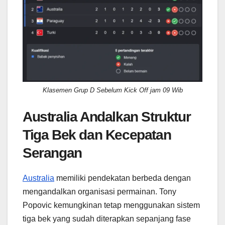
Klasemen Grup D Sebelum Kick Off jam 09 Wib
Australia Andalkan Struktur
Tiga Bek dan Kecepatan
Serangan
Australia
memiliki pendekatan berbeda dengan
mengandalkan organisasi permainan. Tony
Popovic kemungkinan tetap menggunakan sistem
tiga bek yang sudah diterapkan sepanjang fase