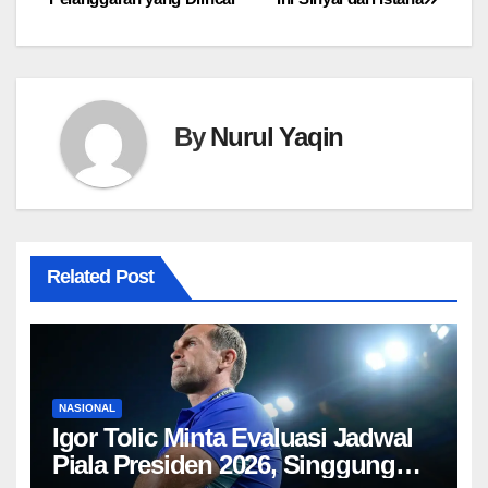
By
Nurul Yaqin
Related Post
NASIONAL
Igor Tolic Minta Evaluasi Jadwal
Piala Presiden 2026, Singgung