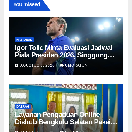
You missed
NASIONAL
Igor Tolic Minta Evaluasi Jadwal
Piala Presiden 2026, Singgung
Aturan FIFA soal Recovery 72
AGUSTUS 8, 2026
UMORATUN
Jam
DAERAH
Layanan Pengaduan Online
Dishub Bengkulu Selatan Pakai
QR Code untuk Lapor Rambu