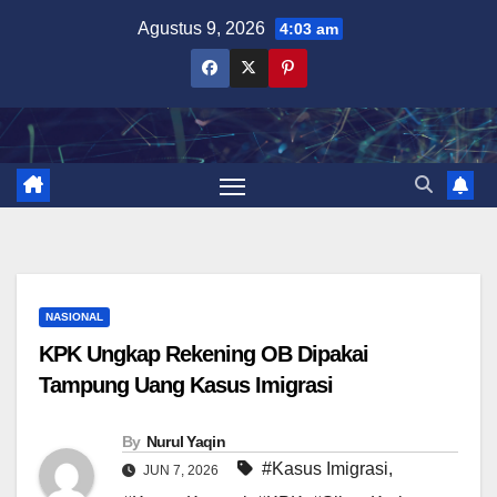
Skip
Agustus 9, 2026
4:03 am
to
content
NASIONAL
KPK Ungkap Rekening OB Dipakai
Tampung Uang Kasus Imigrasi
By
Nurul Yaqin
#Kasus Imigrasi
,
JUN 7, 2026