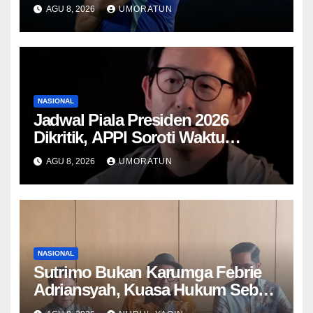
Aturan FIFA soal Recovery 72
AGU 8, 2026
UMORATUN
Jam
NASIONAL
Jadwal Piala Presiden 2026
Dikritik, APPI Soroti Waktu
Pemulihan Pemain Hanya Satu
AGU 8, 2026
UMORATUN
Hari
NASIONAL
Sutrimo Bukan Karumga Febrie
Adriansyah, Kuasa Hukum Sebut
Hanya Menjaga Rumah Kosong