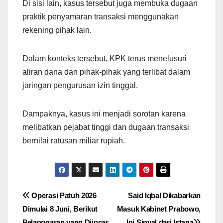
Di sisi lain, kasus tersebut juga membuka dugaan
praktik penyamaran transaksi menggunakan
rekening pihak lain.
Dalam konteks tersebut, KPK terus menelusuri
aliran dana dan pihak-pihak yang terlibat dalam
jaringan pengurusan izin tinggal.
Dampaknya, kasus ini menjadi sorotan karena
melibatkan pejabat tinggi dan dugaan transaksi
bernilai ratusan miliar rupiah.
Navigasi
Operasi Patuh 2026
Said Iqbal Dikabarkan
Dimulai 8 Juni, Berikut
Masuk Kabinet Prabowo,
pos
Pelanggaran yang Diincar
Ini Sinyal dari Istana