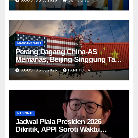
AGUSTUS 8, 2026
SUTRISNO
Rusak hingga Parkir Liar
MANCANEGARA
Perang Dagang China-AS
Memanas, Beijing Singgung Tarif
Trump dan Penyelidikan
AGUSTUS 8, 2026
FANI YOGA
Keamanan Nasional
NASIONAL
Jadwal Piala Presiden 2026
Dikritik, APPI Soroti Waktu
Pemulihan Pemain Hanya Satu