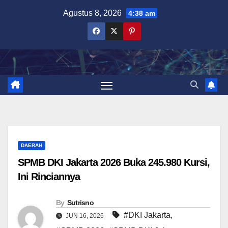
Skip
Agustus 8, 2026
4:38 am
to
content
DAERAH
SPMB DKI Jakarta 2026 Buka 245.980 Kursi,
Ini Rinciannya
By
Sutrisno
#DKI Jakarta
,
JUN 16, 2026