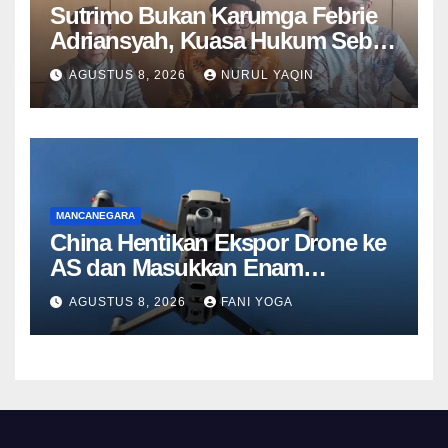
Sutrimo Bukan Karumga Febrie
Adriansyah, Kuasa Hukum Sebut
Hanya Menjaga Rumah Kosong
AGUSTUS 8, 2026
NURUL YAQIN
MANCANEGARA
China Hentikan Ekspor Drone ke
AS dan Masukkan Enam
Perusahaan Amerika ke Daftar
AGUSTUS 8, 2026
FANI YOGA
Hitam