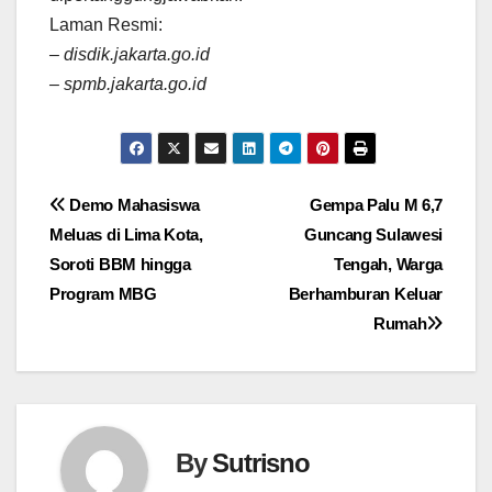
Laman Resmi:
– disdik.jakarta.go.id
– spmb.jakarta.go.id
Navigasi
Demo Mahasiswa
Gempa Palu M 6,7
Meluas di Lima Kota,
Guncang Sulawesi
pos
Soroti BBM hingga
Tengah, Warga
Program MBG
Berhamburan Keluar
Rumah
By
Sutrisno