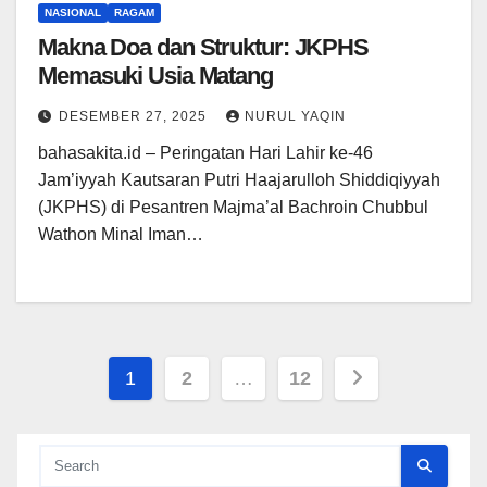
NASIONAL
RAGAM
Makna Doa dan Struktur: JKPHS
Memasuki Usia Matang
DESEMBER 27, 2025
NURUL YAQIN
bahasakita.id – Peringatan Hari Lahir ke-46
Jam’iyyah Kautsaran Putri Haajarulloh Shiddiqiyyah
(JKPHS) di Pesantren Majma’al Bachroin Chubbul
Wathon Minal Iman…
Paginasi
1
2
…
12
pos