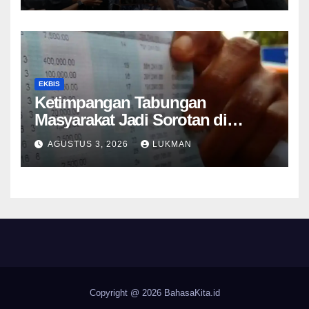
EKBIS
Ketimpangan Tabungan
Masyarakat Jadi Sorotan di
Tengah Perlambatan DPK 2026
AGUSTUS 3, 2026
LUKMAN
Copyright @ 2026
BahasaKita.id