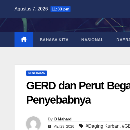
Skip
Agustus 7, 2026
11:33 pm
to
content
BAHASA KITA
NASIONAL
DAER
KESEHATAN
GERD dan Perut Begah
Penyebabnya
By
D Mahardi
#Daging Kurban
,
#G
MEI 29, 2026