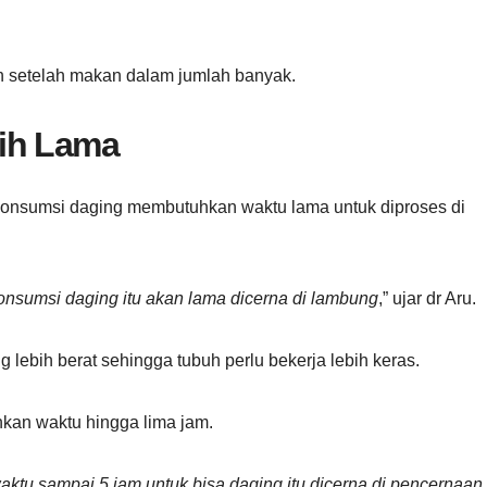
h setelah makan dalam jumlah banyak.
bih Lama
 konsumsi daging membutuhkan waktu lama untuk diproses di
onsumsi daging itu akan lama dicerna di lambung
,” ujar dr Aru.
lebih berat sehingga tubuh perlu bekerja lebih keras.
hkan waktu hingga lima jam.
aktu sampai 5 jam untuk bisa daging itu dicerna di pencernaan