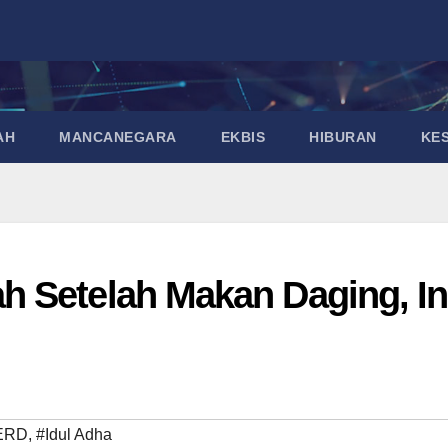
AH
MANCANEGARA
EKBIS
HIBURAN
KE
 Setelah Makan Daging, In
ERD
,
#Idul Adha