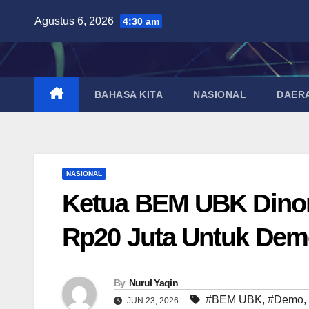
Skip
Agustus 6, 2026
4:30 am
to
content
BAHASA KITA
NASIONAL
DAER
NASIONAL
Ketua BEM UBK Dinona
Rp20 Juta Untuk De
By
Nurul Yaqin
#BEM UBK
,
#Demo
,
JUN 23, 2026