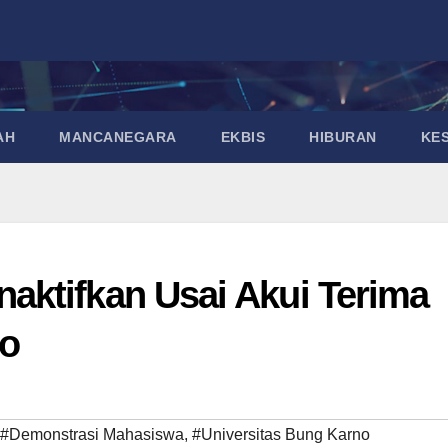
AH
MANCANEGARA
EKBIS
HIBURAN
KE
ktifkan Usai Akui Terima
mo
#Demonstrasi Mahasiswa
,
#Universitas Bung Karno