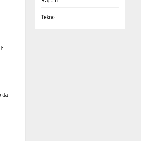
Ragam
Tekno
ah
akta