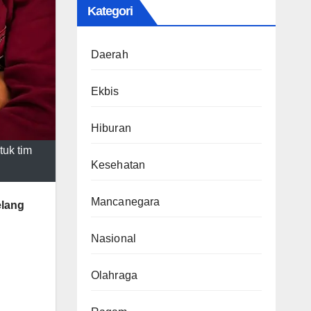
Kategori
Daerah
Ekbis
Hiburan
uk tim
Kesehatan
Mancanegara
elang
Nasional
Olahraga