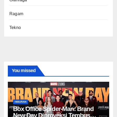
Ragam
Tekno
You missed
HIBURAN
Box Office Spider-Man: Brand
New Day Diproyeksi Tembus