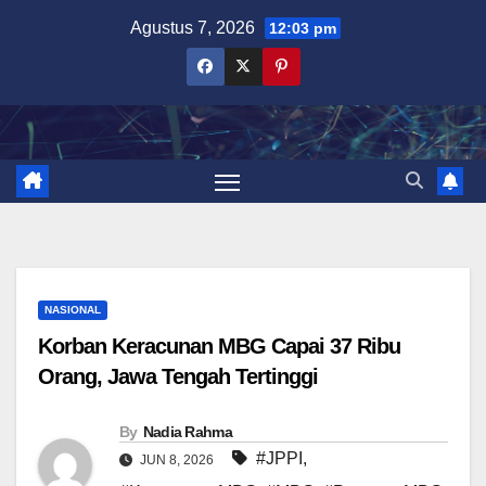
Skip
Agustus 7, 2026
12:03 pm
to
content
NASIONAL
Korban Keracunan MBG Capai 37 Ribu
Orang, Jawa Tengah Tertinggi
By
Nadia Rahma
#JPPI
,
JUN 8, 2026