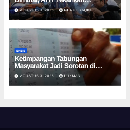
Keselamatan Kapal
AGUSTUS 3, 2026
NURUL YAQIN
EKBIS
Ketimpangan Tabungan
Masyarakat Jadi Sorotan di
Tengah Perlambatan DPK 2026
AGUSTUS 3, 2026
LUKMAN