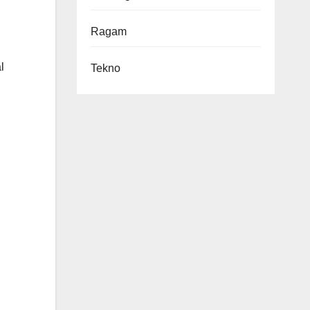
Ragam
l
Tekno
n