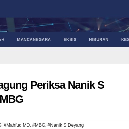
AH
MANCANEGARA
EKBIS
HIBURAN
KE
agung Periksa Nanik S
s MBG
G
,
#Mahfud MD
,
#MBG
,
#Nanik S Deyang