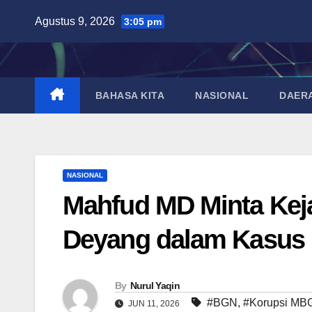
Skip
Agustus 9, 2026
3:05 pm
to
content
BAHASA KITA
NASIONAL
DAER
NASIONAL
Mahfud MD Minta Kej
Deyang dalam Kasu
By
Nurul Yaqin
#BGN
,
#Korupsi MB
JUN 11, 2026