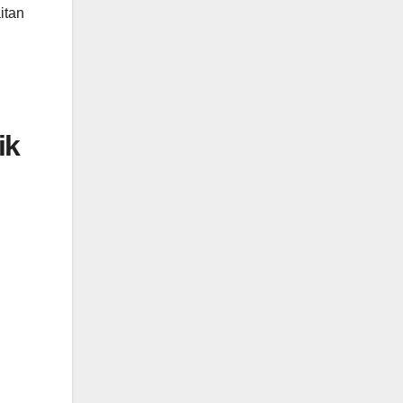
itan
.
ik