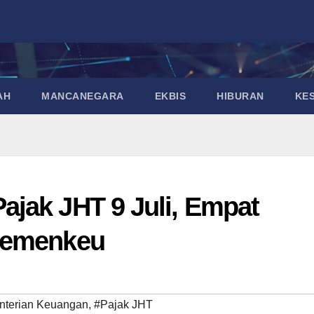
AH
MANCANEGARA
EKBIS
HIBURAN
KE
jak JHT 9 Juli, Empat
Kemenkeu
terian Keuangan
,
#Pajak JHT