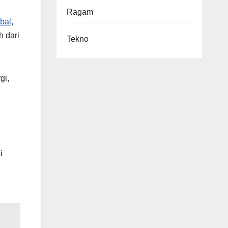
Ragam
qbal
,
h dari
Tekno
gi,
i