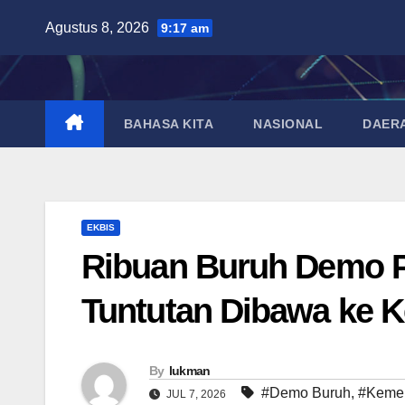
Skip
Agustus 8, 2026
9:17 am
to
content
BAHASA KITA
NASIONAL
DAER
EKBIS
Ribuan Buruh Demo Pa
Tuntutan Dibawa ke 
By
lukman
#Demo Buruh
,
#Kemen
JUL 7, 2026