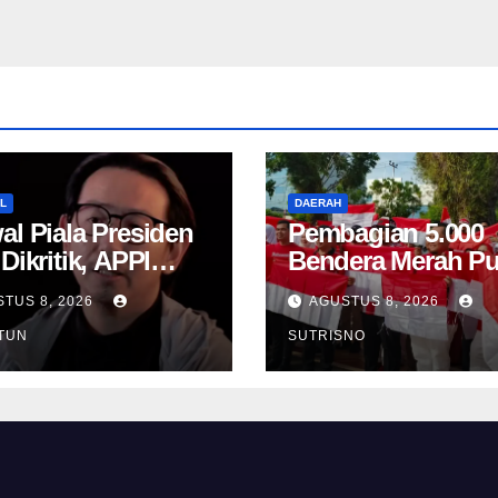
L
DAERAH
al Piala Presiden
Pembagian 5.000
Dikritik, APPI
Bendera Merah Pu
ti Waktu
di Bengkulu
TUS 8, 2026
AGUSTUS 8, 2026
lihan Pemain
TUN
SUTRISNO
a Satu Hari