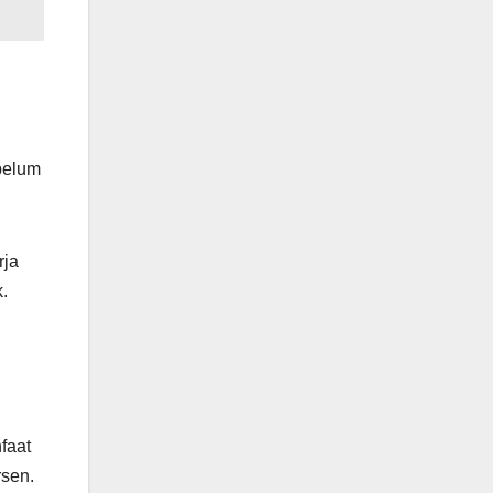
belum
rja
.
faat
rsen.