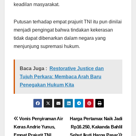
keadilan masyarakat.
Putusan terhadap empat prajurit TNI itu pun dinilai
menjadi pengingat bahwa tindakan kekerasan
tidak dapat dibenarkan dalam negara yang
menjunjung supremasi hukum.
Baca Juga :
Restorative Justice dan
Tujuh Perkara: Membaca Arah Baru
Penegakan Hukum Kita
Navigasi
Vonis Penyiraman Air
Harga Pertamax Naik Jadi
Keras Andrie Yunus,
Rp16.250, Kakanda Bahlil
pos
Empat Prajurit TNI
Sebut Ikuti Harga Pasar