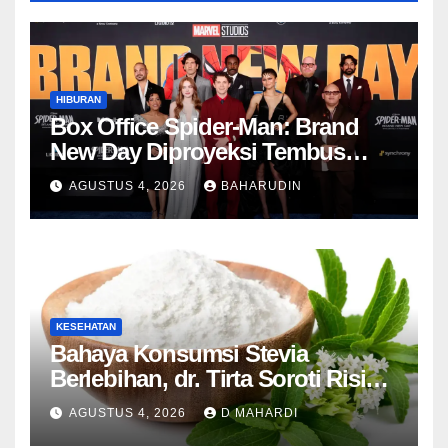
HIBURAN
Box Office Spider-Man: Brand
New Day Diproyeksi Tembus
Rp7,7 Triliun Global
AGUSTUS 4, 2026
BAHARUDIN
KESEHATAN
Bahaya Konsumsi Stevia
Berlebihan, dr. Tirta Soroti Risiko
Resistensi Insulin
AGUSTUS 4, 2026
D MAHARDI