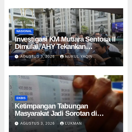
NASIONAL
Investigasi KM Mutiara Sentosa II
Dimulai, AHY Tekankan
Keselamatan Kapal
AGUSTUS 3, 2026
NURUL YAQIN
EKBIS
Ketimpangan Tabungan
Masyarakat Jadi Sorotan di
Tengah Perlambatan DPK 2026
AGUSTUS 3, 2026
LUKMAN