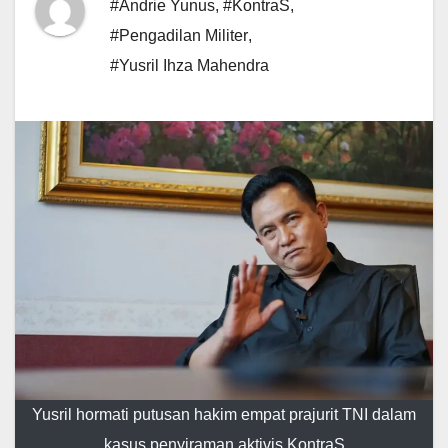
#Andrie Yunus
,
#KontraS
,
#Pengadilan Militer
,
#Yusril Ihza Mahendra
Yusril hormati putusan hakim empat prajurit TNI dalam
kasus penyiraman aktivis KontraS