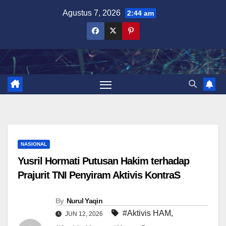
Skip
Agustus 7, 2026
2:44 am
to
content
NASIONAL
Yusril Hormati Putusan Hakim terhadap
Prajurit TNI Penyiram Aktivis KontraS
By
Nurul Yaqin
#Aktivis HAM
,
JUN 12, 2026