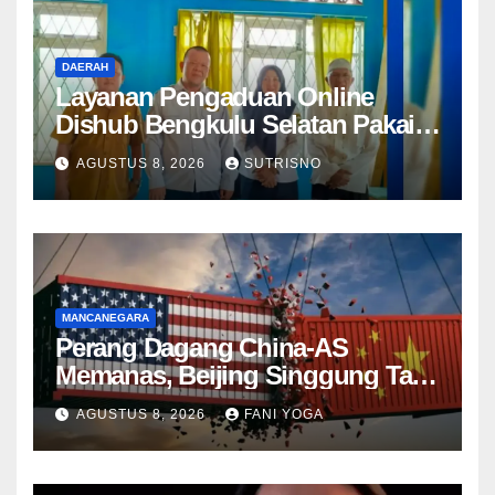
DAERAH
Layanan Pengaduan Online
Dishub Bengkulu Selatan Pakai
QR Code untuk Lapor Rambu
AGUSTUS 8, 2026
SUTRISNO
Rusak hingga Parkir Liar
MANCANEGARA
Perang Dagang China-AS
Memanas, Beijing Singgung Tarif
Trump dan Penyelidikan
AGUSTUS 8, 2026
FANI YOGA
Keamanan Nasional