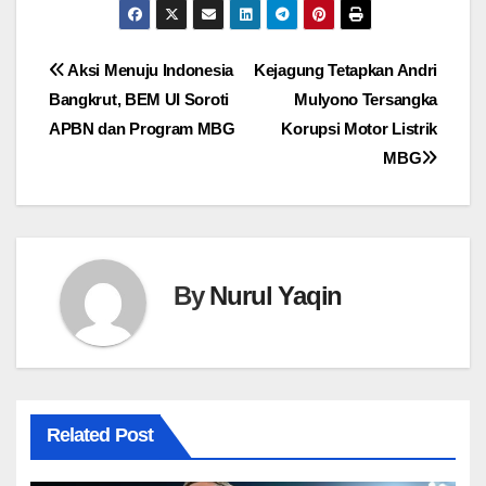
Navigasi
Aksi Menuju Indonesia
Kejagung Tetapkan Andri
Bangkrut, BEM UI Soroti
Mulyono Tersangka
pos
APBN dan Program MBG
Korupsi Motor Listrik
MBG
By
Nurul Yaqin
Related Post