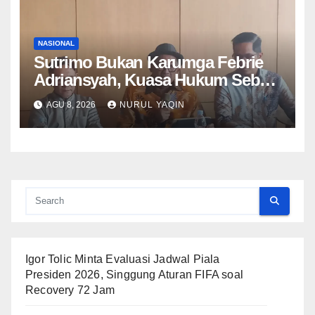
NASIONAL
Sutrimo Bukan Karumga Febrie
Adriansyah, Kuasa Hukum Sebut
Hanya Menjaga Rumah Kosong
AGU 8, 2026
NURUL YAQIN
Igor Tolic Minta Evaluasi Jadwal Piala
Presiden 2026, Singgung Aturan FIFA soal
Recovery 72 Jam