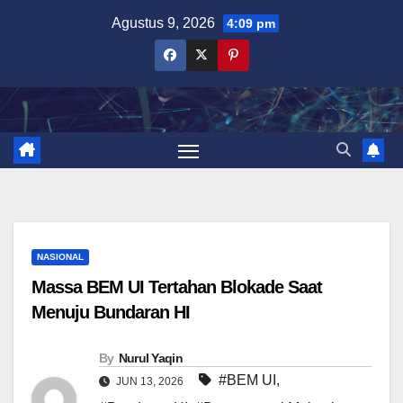
Skip
Agustus 9, 2026
4:09 pm
to
content
NASIONAL
Massa BEM UI Tertahan Blokade Saat
Menuju Bundaran HI
By
Nurul Yaqin
#BEM UI
,
JUN 13, 2026