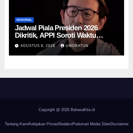
NASIONAL
Jadwal Piala Presiden 2026
Dikritik, APPI Soroti Waktu
Pemulihan Pemain Hanya Satu
AGUSTUS 8, 2026
UMORATUN
Hari
Copyright @ 2026
BahasaKita.id
Tentang Kami
Kebijakan Privasi
Redaksi
Pedoman Media Siber
Disclaimer