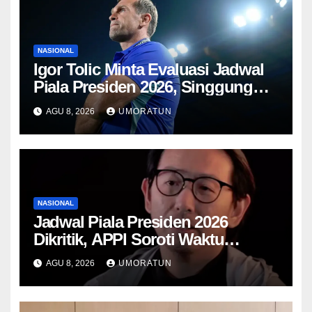
NASIONAL
Igor Tolic Minta Evaluasi Jadwal
Piala Presiden 2026, Singgung
Aturan FIFA soal Recovery 72
AGU 8, 2026
UMORATUN
Jam
NASIONAL
Jadwal Piala Presiden 2026
Dikritik, APPI Soroti Waktu
Pemulihan Pemain Hanya Satu
AGU 8, 2026
UMORATUN
Hari