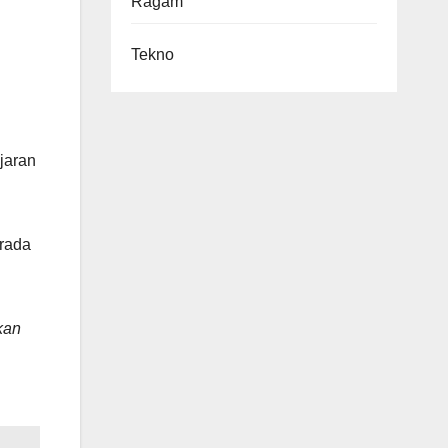
Ragam
Tekno
jaran
rada
kan