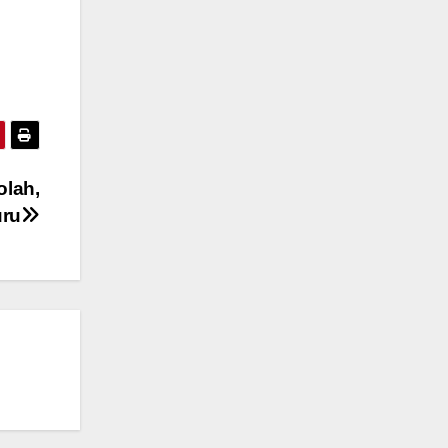
olah,
uru