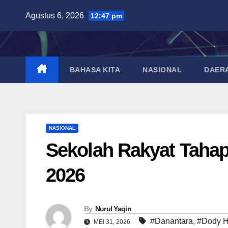
Skip
Agustus 6, 2026
12:47 pm
to
content
BAHASA KITA
NASIONAL
DAER
NASIONAL
Sekolah Rakyat Tahap
2026
By
Nurul Yaqin
#Danantara
,
#Dody 
MEI 31, 2026