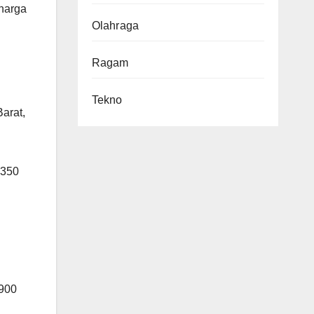
harga
Olahraga
Ragam
Tekno
arat,
.350
.900