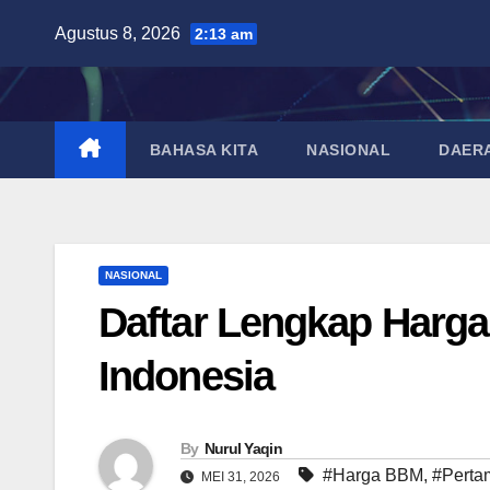
Skip
Agustus 8, 2026
2:13 am
to
content
BAHASA KITA
NASIONAL
DAER
NASIONAL
Daftar Lengkap Harga
Indonesia
By
Nurul Yaqin
#Harga BBM
,
#Perta
MEI 31, 2026