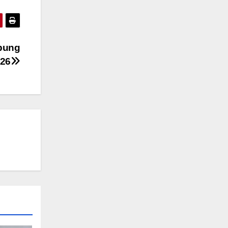
mpung
026