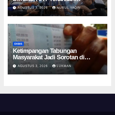
Keselamatan Kapal
AGUSTUS 3, 2026
NURUL YAQIN
EKBIS
Ketimpangan Tabungan
Masyarakat Jadi Sorotan di
Tengah Perlambatan DPK 2026
AGUSTUS 3, 2026
LUKMAN