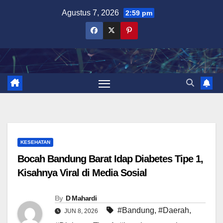
Skip
Agustus 7, 2026
2:59 pm
to
content
KESEHATAN
Bocah Bandung Barat Idap Diabetes Tipe 1,
Kisahnya Viral di Media Sosial
By
D Mahardi
#Bandung
,
#Daerah
,
JUN 8, 2026