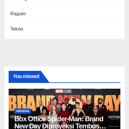
Ragam
Tekno
You missed
HIBURAN
Box Office Spider-Man: Brand
New Day Diproyeksi Tembus