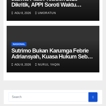
Dikritik, APPI Soroti Waktu
Pemulihan Pemain Hanya Satu
AGU 8, 2026
UMORATUN
Hari
NASIONAL
Sutrimo Bukan Karumga Febrie
Adriansyah, Kuasa Hukum Sebut
Hanya Menjaga Rumah Kosong
AGU 8, 2026
NURUL YAQIN