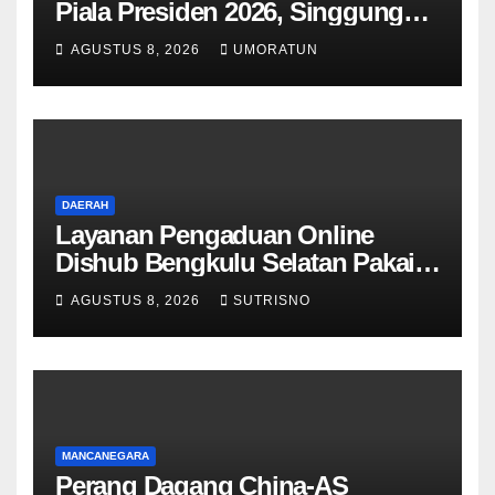
Piala Presiden 2026, Singgung
Aturan FIFA soal Recovery 72
AGUSTUS 8, 2026
UMORATUN
Jam
DAERAH
Layanan Pengaduan Online
Dishub Bengkulu Selatan Pakai
QR Code untuk Lapor Rambu
AGUSTUS 8, 2026
SUTRISNO
Rusak hingga Parkir Liar
MANCANEGARA
Perang Dagang China-AS