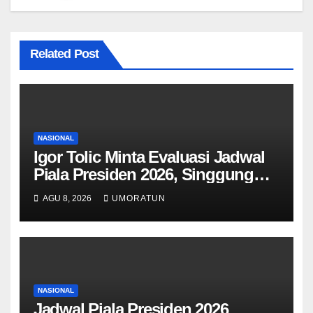
Related Post
NASIONAL
Igor Tolic Minta Evaluasi Jadwal
Piala Presiden 2026, Singgung
Aturan FIFA soal Recovery 72
AGU 8, 2026
UMORATUN
Jam
NASIONAL
Jadwal Piala Presiden 2026