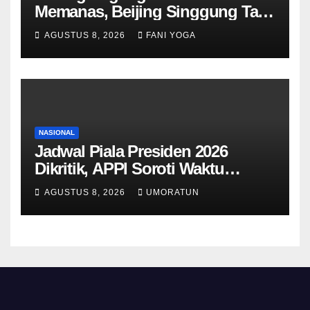
Memanas, Beijing Singgung Tarif
Trump dan Penyelidikan
AGUSTUS 8, 2026
FANI YOGA
Keamanan Nasional
NASIONAL
Jadwal Piala Presiden 2026
Dikritik, APPI Soroti Waktu
Pemulihan Pemain Hanya Satu
AGUSTUS 8, 2026
UMORATUN
Hari