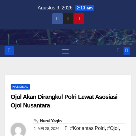
Skip
Agustus 9, 2026
2:13 am
to
content
NASIONAL
Ojol Akan Dirangkul Polri Lewat Asosiasi
Ojol Nusantara
By
Nurul Yaqin
#Korlantas Polri
,
#Ojol
,
MEI 28, 2026